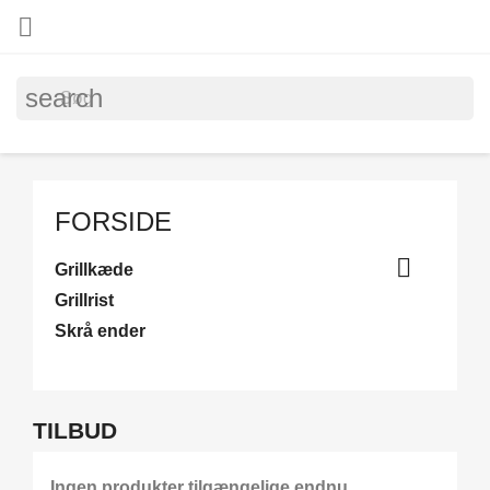

search
FORSIDE

Grillkæde
Grillrist
Skrå ender
TILBUD
Ingen produkter tilgængelige endnu