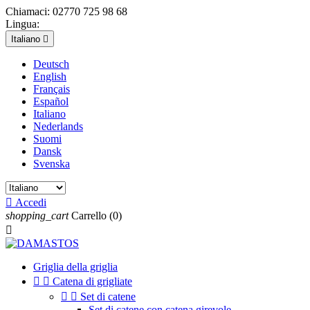
Chiamaci:
02770 725 98 68
Lingua:
Italiano

Deutsch
English
Français
Español
Italiano
Nederlands
Suomi
Dansk
Svenska

Accedi
shopping_cart
Carrello
(0)

Griglia della griglia


Catena di grigliate


Set di catene
Set di catene con catena girevole