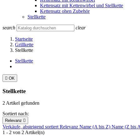
Kettensatz mit Kettenwirbel und Stellkette
Kettensatz ohen Zubehör
Stellkette
search
clear
Startseite
Grillkette
Stellkette
Stellkette

OK
Stellkette
2 Artikel gefunden
Sortiert nach:
Relevanz

Verkäufe, absteigend sortiert
Relevanz
Name (A bis Z)
Name (Z bis 
1 - 2 von 2 Artikel(n)