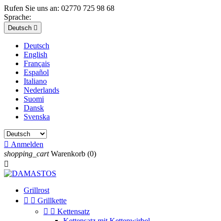
Rufen Sie uns an:
02770 725 98 68
Sprache:
Deutsch

Deutsch
English
Français
Español
Italiano
Nederlands
Suomi
Dansk
Svenska

Anmelden
shopping_cart
Warenkorb
(0)

Grillrost


Grillkette


Kettensatz
Kettensatz mit Kettenwirbel