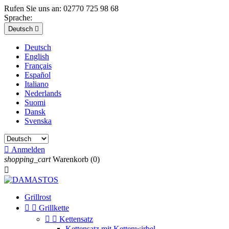
Rufen Sie uns an:
02770 725 98 68
Sprache:
Deutsch

Deutsch
English
Français
Español
Italiano
Nederlands
Suomi
Dansk
Svenska

Anmelden
shopping_cart
Warenkorb
(0)

Grillrost


Grillkette


Kettensatz
Kettensatz mit Kettenwirbel