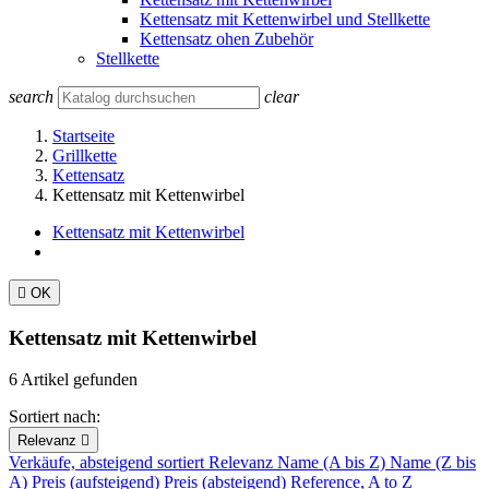
Kettensatz mit Kettenwirbel und Stellkette
Kettensatz ohen Zubehör
Stellkette
search
clear
Startseite
Grillkette
Kettensatz
Kettensatz mit Kettenwirbel
Kettensatz mit Kettenwirbel

OK
Kettensatz mit Kettenwirbel
6 Artikel gefunden
Sortiert nach:
Relevanz

Verkäufe, absteigend sortiert
Relevanz
Name (A bis Z)
Name (Z bis
A)
Preis (aufsteigend)
Preis (absteigend)
Reference, A to Z